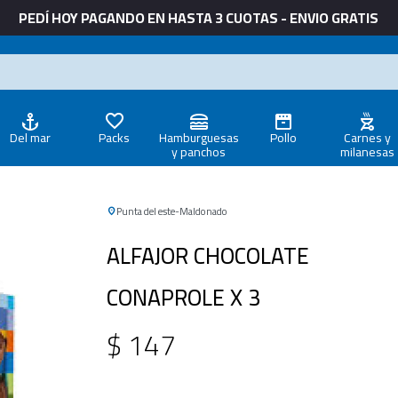
PEDÍ HOY PAGANDO EN HASTA 3 CUOTAS - ENVIO GRATIS
Del mar
Packs
Hamburguesas
Pollo
Carnes y
y panchos
milanesas
Punta del este
Maldonado
ALFAJOR CHOCOLATE
CONAPROLE X 3
$
147