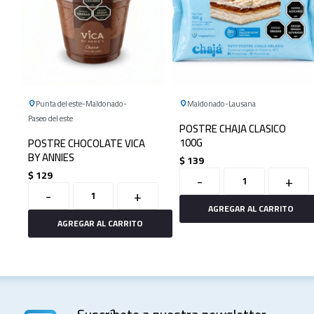
Punta del este
Maldonado
Maldonado
Lausana
Paseo del este
POSTRE CHAJA CLASICO
100G
POSTRE CHOCOLATE VICA
BY ANNIES
$
139
$
129
-
+
-
+