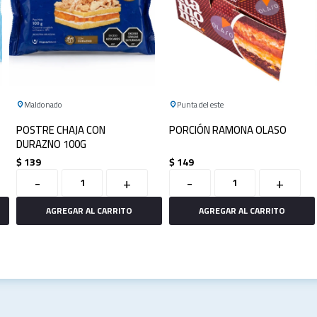
Maldonado
Punta del este
POSTRE CHAJA CON
PORCIÓN RAMONA OLASO
DURAZNO 100G
$
139
$
149
-
+
-
+