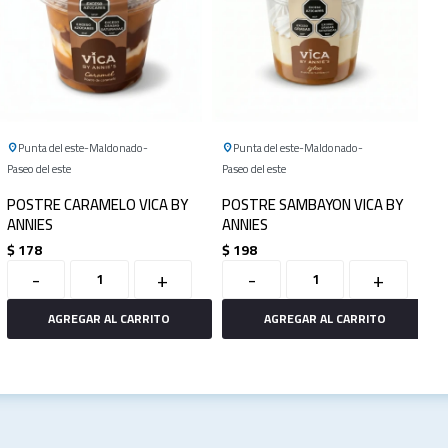
Punta del este
Maldonado
Punta del este
Maldonado
Paseo del este
Paseo del este
POSTRE CARAMELO VICA BY
POSTRE SAMBAYON VICA BY
ANNIES
ANNIES
$
178
$
198
-
+
-
+