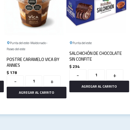
Punta del este
Maldonado
Punta del este
Paseo del este
SALCHICHÓN DE CHOCOLATE
SIN CONFITE
POSTRE CARAMELO VICA BY
ANNIES
$
234
$
178
-
+
-
+