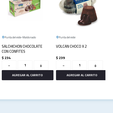
Punta del este
Maldonado
Punta del este
SALCHICHON CHOCOLATE
VOLCAN CHOCO X 2
CON CONFITES
$
234
$
239
-
+
-
+