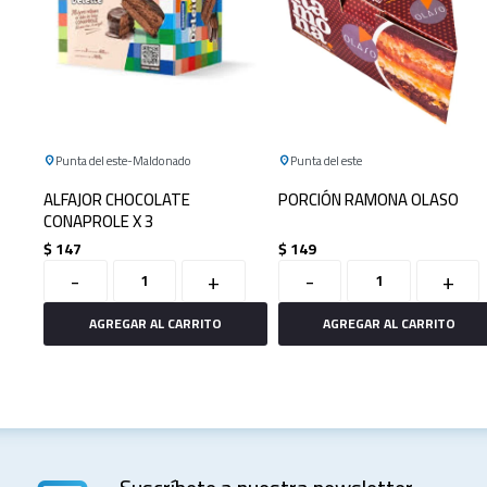
Punta del este
Maldonado
Punta del este
ALFAJOR CHOCOLATE
PORCIÓN RAMONA OLASO
CONAPROLE X 3
$
147
$
149
-
+
-
+