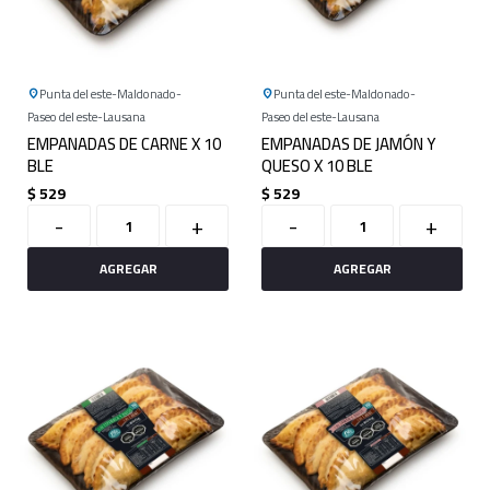
Punta del este
Maldonado
Punta del este
Maldonado
Paseo del este
Lausana
Paseo del este
Lausana
EMPANADAS DE CARNE X 10
EMPANADAS DE JAMÓN Y
BLE
QUESO X 10 BLE
$
529
$
529
-
+
-
+