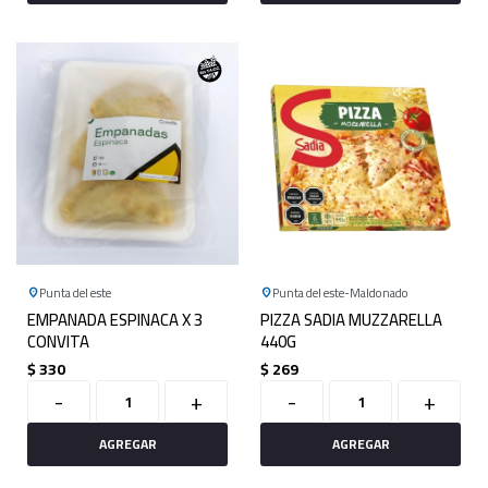
Punta del este
Punta del este
Maldonado
EMPANADA ESPINACA X 3
PIZZA SADIA MUZZARELLA
CONVITA
440G
$
330
$
269
-
+
-
+