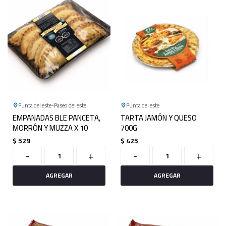
Punta del este
Paseo del este
Punta del este
EMPANADAS BLE PANCETA,
TARTA JAMÓN Y QUESO
MORRÓN Y MUZZA X 10
700G
$
529
$
425
-
+
-
+