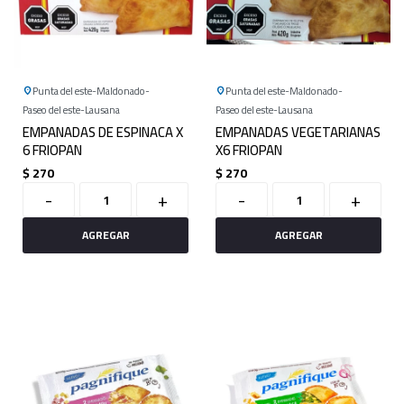
Punta del este
Maldonado
Punta del este
Maldonado
Paseo del este
Lausana
Paseo del este
Lausana
EMPANADAS DE ESPINACA X
EMPANADAS VEGETARIANAS
6 FRIOPAN
X6 FRIOPAN
$
270
$
270
-
+
-
+