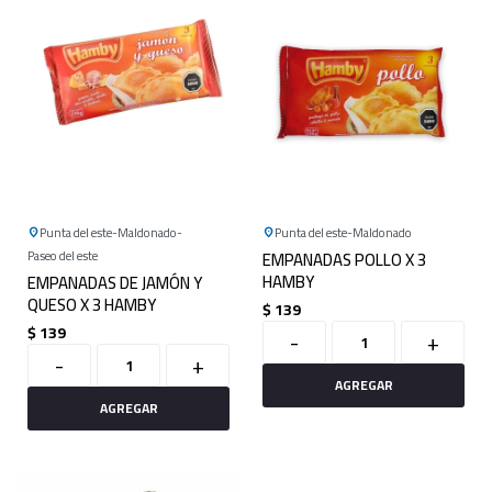
Punta del este
Maldonado
Punta del este
Maldonado
Paseo del este
EMPANADAS POLLO X 3
HAMBY
EMPANADAS DE JAMÓN Y
QUESO X 3 HAMBY
$
139
$
139
-
+
-
+