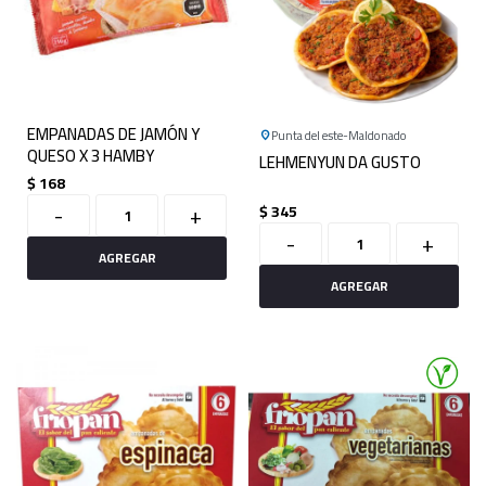
EMPANADAS DE JAMÓN Y
Punta del este
Maldonado
QUESO X 3 HAMBY
LEHMENYUN DA GUSTO
$
168
-
+
$
345
-
+