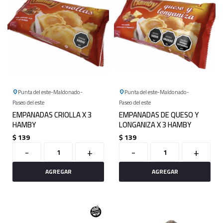
Punta del este
Maldonado
Punta del este
Maldonado
Paseo del este
Paseo del este
EMPANADAS CRIOLLA X 3
EMPANADAS DE QUESO Y
HAMBY
LONGANIZA X 3 HAMBY
$
139
$
139
-
+
-
+