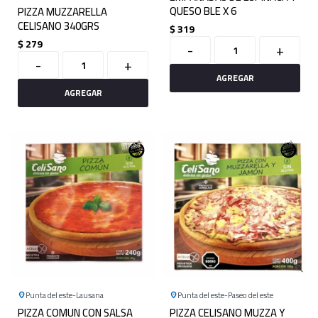
QUESO BLE X 6
PIZZA MUZZARELLA
CELISANO 340GRS
$
319
$
279
-
+
-
+
Punta del este
Lausana
Punta del este
Paseo del este
PIZZA COMUN CON SALSA
PIZZA CELISANO MUZZA Y