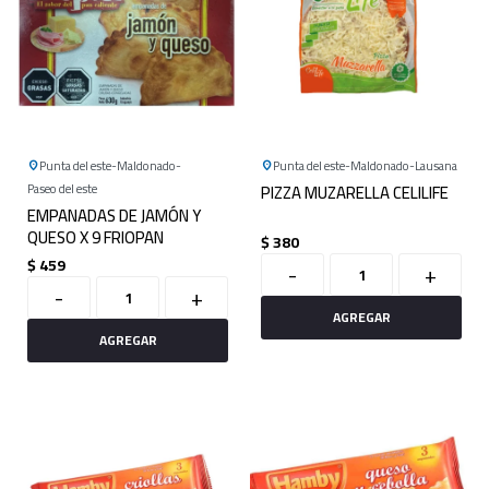
Punta del este
Maldonado
Punta del este
Maldonado
Lausana
Paseo del este
PIZZA MUZARELLA CELILIFE
EMPANADAS DE JAMÓN Y
QUESO X 9 FRIOPAN
$
380
$
459
-
+
-
+