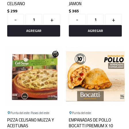
CELISANO
JAMON
$
299
$
365
-
+
-
+
Punta del este
Paseo del este
Punta del este
PIZZA CELISANO MUZZA Y
EMPANADAS DE POLLO
ACEITUNAS
BOCATTI PREMIUM X 10