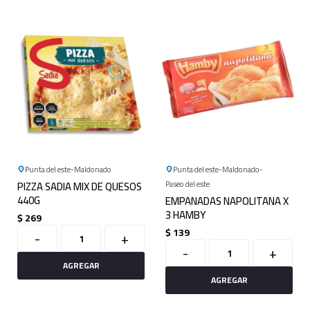
Punta del este
Maldonado
Punta del este
Maldonado
PIZZA SADIA MIX DE QUESOS
Paseo del este
440G
EMPANADAS NAPOLITANA X
3 HAMBY
$
269
$
139
-
+
-
+