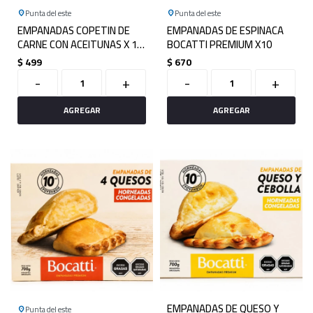
Punta del este
Punta del este
EMPANADAS COPETIN DE
EMPANADAS DE ESPINACA
CARNE CON ACEITUNAS X 12
BOCATTI PREMIUM X10
BOCATTI PREMIUM
$
499
$
670
-
+
-
+
EMPANADAS DE QUESO Y
Punta del este