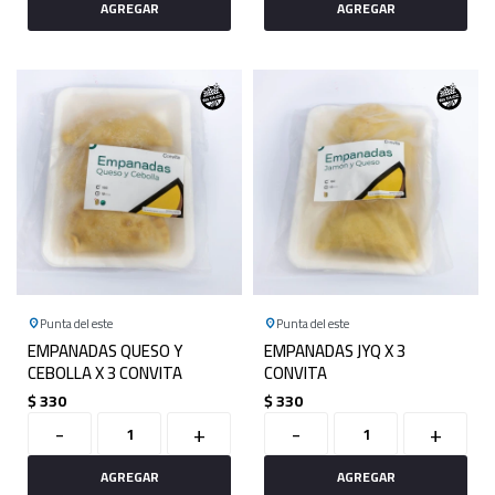
Punta del este
Punta del este
EMPANADAS QUESO Y
EMPANADAS JYQ X 3
CEBOLLA X 3 CONVITA
CONVITA
$
330
$
330
-
+
-
+