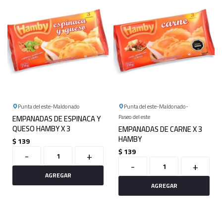
Punta del este
Maldonado
Punta del este
Maldonado
EMPANADAS DE ESPINACA Y
Paseo del este
QUESO HAMBY X 3
EMPANADAS DE CARNE X 3
HAMBY
$
139
$
139
-
+
-
+