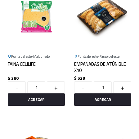
Punta del este
Maldonado
Punta del este
Paseo del este
FAINA CELILIFE
EMPANADAS DE ATÚN BLE
X10
$
280
$
529
-
+
-
+