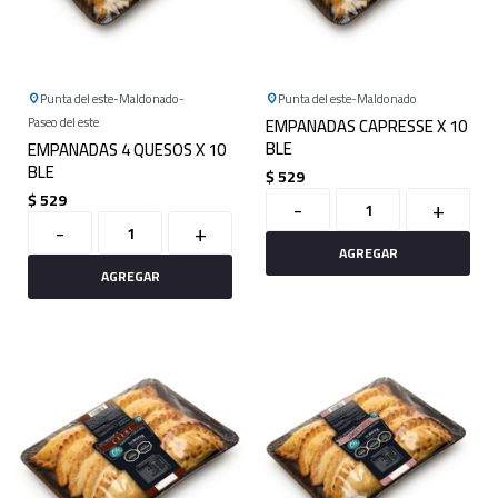
Punta del este
Maldonado
Punta del este
Maldonado
Paseo del este
EMPANADAS CAPRESSE X 10
BLE
EMPANADAS 4 QUESOS X 10
BLE
$
529
$
529
-
+
-
+