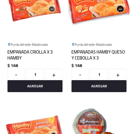
Punta del este
Maldonado
Punta del este
Maldonado
EMPANADA CRIOLLA X 3
EMPANADAS HAMBY QUESO
HAMBY
Y CEBOLLA X 3
$
168
$
168
-
+
-
+