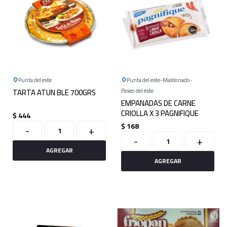
Punta del este
Punta del este
Maldonado
TARTA ATUN BLE 700GRS
Paseo del este
EMPANADAS DE CARNE
CRIOLLA X 3 PAGNIFIQUE
$
444
$
168
-
+
-
+