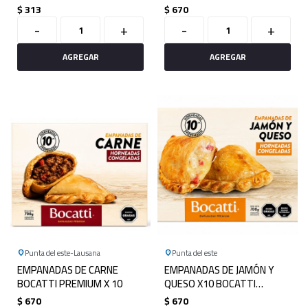
$
313
$
670
-
+
-
+
Punta del este
Lausana
Punta del este
EMPANADAS DE CARNE
EMPANADAS DE JAMÓN Y
BOCATTI PREMIUM X 10
QUESO X10 BOCATTI
PREMIUM
$
670
$
670