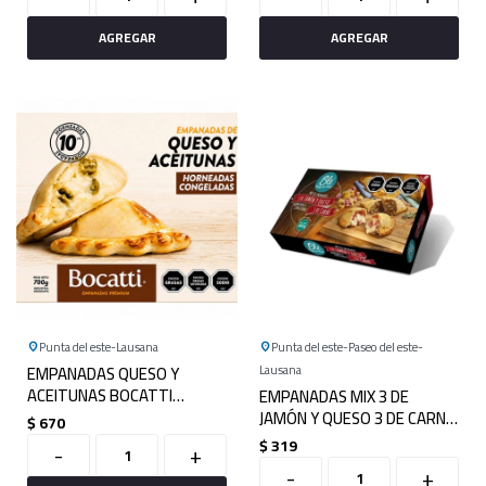
Punta del este
Lausana
Punta del este
Paseo del este
EMPANADAS QUESO Y
Lausana
ACEITUNAS BOCATTI
EMPANADAS MIX 3 DE
PREMIUM X 10
JAMÓN Y QUESO 3 DE CARNE
$
670
X 6 BLE
$
319
-
+
-
+