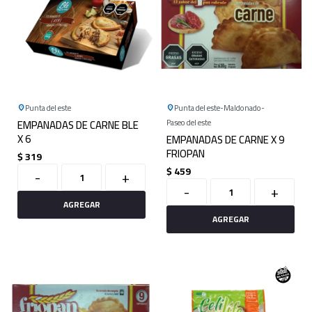
Punta del este
Punta del este
Maldonado
EMPANADAS DE CARNE BLE
Paseo del este
X 6
EMPANADAS DE CARNE X 9
FRIOPAN
$
319
$
459
-
+
-
+