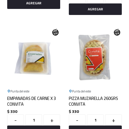
Punta del este
Punta del este
EMPANADAS DE CARNE X 3
PIZZA MUZARELLA 260GRS
CONVITA
CONVITA
$
330
$
330
-
+
-
+