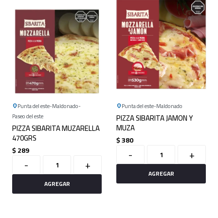
Punta del este
Maldonado
Punta del este
Maldonado
Paseo del este
PIZZA SIBARITA JAMON Y
MUZA
PIZZA SIBARITA MUZARELLA
470GRS
$
380
$
289
-
+
-
+