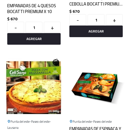
CEBOLLA BOCATTI PREMIUM
EMPANADAS DE 4 QUESOS
X 10
BOCATTI PREMIUM X 10
$
670
-
+
$
670
-
+
Punta del este
Paseo del este
Punta del este
Paseo del este
Lausana
EMPANADAS DE ESPINACA Y