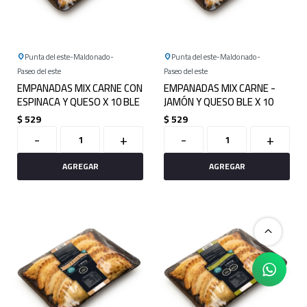
Punta del este
Maldonado
Punta del este
Maldonado
Paseo del este
Paseo del este
EMPANADAS MIX CARNE CON
EMPANADAS MIX CARNE -
ESPINACA Y QUESO X 10 BLE
JAMÓN Y QUESO BLE X 10
$
529
$
529
-
+
-
+