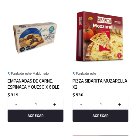
Punta del este
Maldonado
Punta del este
EMPANADAS DE CARNE,
PIZZA SIBARITA MUZARELLA
ESPINACA Y QUESO X 6 BLE
X2
$
319
$
530
-
+
-
+