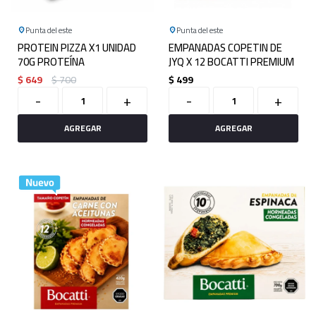
Punta del este
Punta del este
PROTEIN PIZZA X1 UNIDAD
EMPANADAS COPETIN DE
70G PROTEÍNA
JYQ X 12 BOCATTI PREMIUM
$
649
$
700
$
499
-
+
-
+