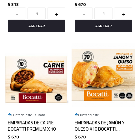
$
313
$
670
-
+
-
+
Punta del este
Lausana
Punta del este
EMPANADAS DE CARNE
EMPANADAS DE JAMÓN Y
BOCATTI PREMIUM X 10
QUESO X10 BOCATTI
PREMIUM
$
670
$
670