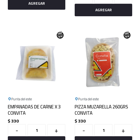
Punta del este
Punta del este
EMPANADAS DE CARNE X 3
PIZZA MUZARELLA 260GRS
CONVITA
CONVITA
$
330
$
330
-
+
-
+