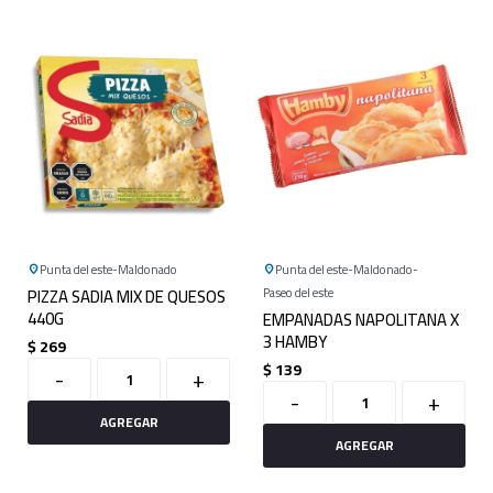
Punta del este
Maldonado
Punta del este
Maldonado
PIZZA SADIA MIX DE QUESOS
Paseo del este
440G
EMPANADAS NAPOLITANA X
3 HAMBY
$
269
$
139
-
+
-
+