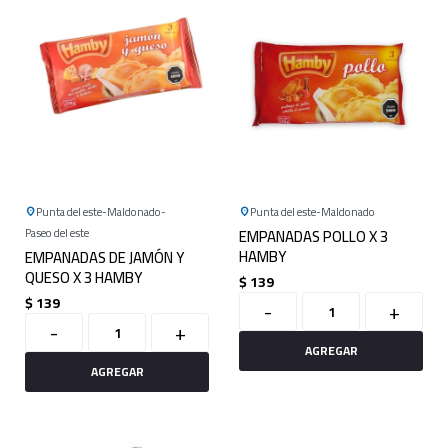
Punta del este
Maldonado
Punta del este
Maldonado
Paseo del este
EMPANADAS POLLO X 3
HAMBY
EMPANADAS DE JAMÓN Y
QUESO X 3 HAMBY
$
139
$
139
-
+
-
+