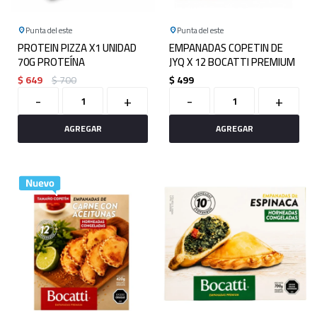
Punta del este
Punta del este
PROTEIN PIZZA X1 UNIDAD
EMPANADAS COPETIN DE
70G PROTEÍNA
JYQ X 12 BOCATTI PREMIUM
$
649
$
700
$
499
-
+
-
+