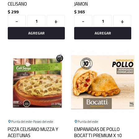
CELISANO
JAMON
$
299
$
365
-
+
-
+
Punta del este
Paseo del este
Punta del este
PIZZA CELISANO MUZZA Y
EMPANADAS DE POLLO
ACEITUNAS
BOCATTI PREMIUM X 10