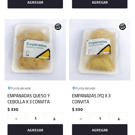
Punta del este
Punta del este
EMPANADAS QUESO Y
EMPANADAS JYQ X 3
CEBOLLA X 3 CONVITA
CONVITA
$
330
$
330
-
+
-
+