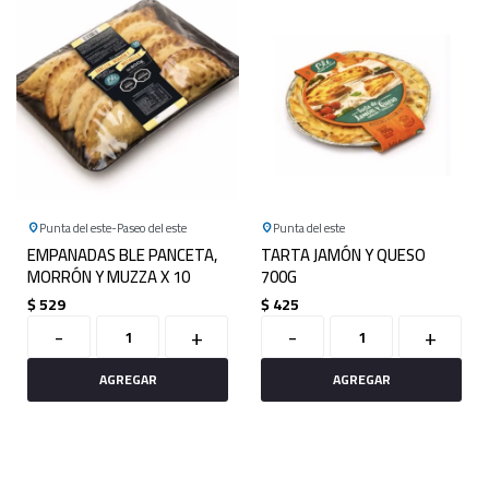
Punta del este
Paseo del este
Punta del este
EMPANADAS BLE PANCETA,
TARTA JAMÓN Y QUESO
MORRÓN Y MUZZA X 10
700G
$
529
$
425
-
+
-
+