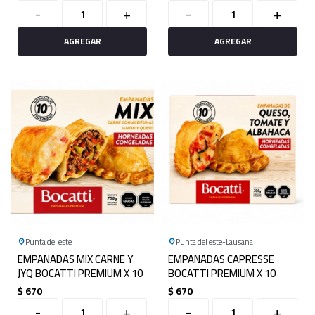
-
+
-
+
Punta del este
Punta del este
Lausana
EMPANADAS MIX CARNE Y
EMPANADAS CAPRESSE
JYQ BOCATTI PREMIUM X 10
BOCATTI PREMIUM X 10
$
670
$
670
-
+
-
+