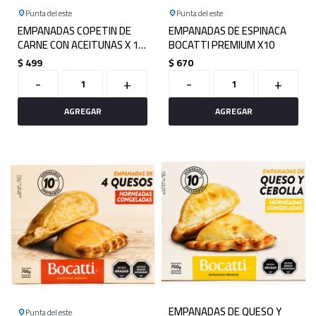
Punta del este
Punta del este
EMPANADAS COPETIN DE
EMPANADAS DE ESPINACA
CARNE CON ACEITUNAS X 12
BOCATTI PREMIUM X10
BOCATTI PREMIUM
$
499
$
670
-
+
-
+
EMPANADAS DE QUESO Y
Punta del este