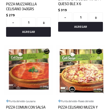
QUESO BLE X 6
PIZZA MUZZARELLA
CELISANO 340GRS
$
319
$
279
-
+
-
+
Punta del este
Lausana
Punta del este
Paseo del este
PIZZA COMUN CON SALSA
PIZZA CELISANO MUZZA Y