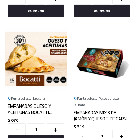
Punta del este
Lausana
Punta del este
Paseo del este
EMPANADAS QUESO Y
Lausana
ACEITUNAS BOCATTI
EMPANADAS MIX 3 DE
PREMIUM X 10
JAMÓN Y QUESO 3 DE CARNE
$
670
X 6 BLE
$
319
-
+
-
+