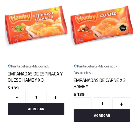
Punta del este
Maldonado
Punta del este
Maldonado
EMPANADAS DE ESPINACA Y
Paseo del este
QUESO HAMBY X 3
EMPANADAS DE CARNE X 3
HAMBY
$
139
$
139
-
+
-
+