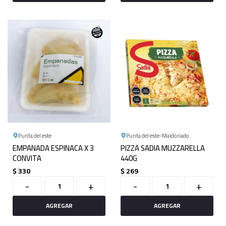
Punta del este
Punta del este
Maldonado
EMPANADA ESPINACA X 3
PIZZA SADIA MUZZARELLA
CONVITA
440G
$
330
$
269
-
+
-
+