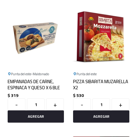
Punta del este
Maldonado
Punta del este
EMPANADAS DE CARNE,
PIZZA SIBARITA MUZARELLA
ESPINACA Y QUESO X 6 BLE
X2
$
319
$
530
-
+
-
+