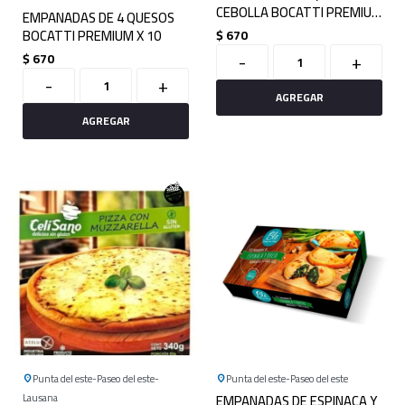
CEBOLLA BOCATTI PREMIUM
EMPANADAS DE 4 QUESOS
X 10
BOCATTI PREMIUM X 10
$
670
-
+
$
670
-
+
Punta del este
Paseo del este
Punta del este
Paseo del este
Lausana
EMPANADAS DE ESPINACA Y