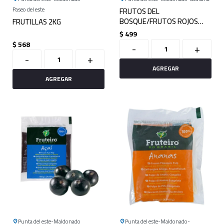
Paseo del este
FRUTOS DEL
BOSQUE/FRUTOS ROJOS
FRUTILLAS 2KG
1KG
$
499
$
568
-
+
-
+
Punta del este
Maldonado
Punta del este
Maldonado