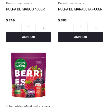
Paseo del este
Lausana
Paseo del este
Lausana
PULPA DE MANGO 400GR
PULPA DE MARACUYA 400GR
$
249
$
383
-
+
-
+
Punta del este
Maldonado
Lausana