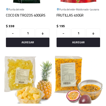
Punta del este
Punta del este
Maldonado
Lausana
COCO EN TROZOS 400GRS
FRUTILLAS 450GR
$
338
$
195
-
+
-
+