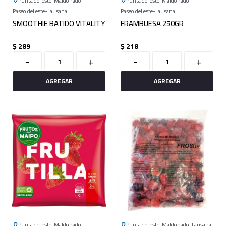
Punta del este
Maldonado
Punta del este
Maldonado
Paseo del este
Lausana
Paseo del este
Lausana
SMOOTHIE BATIDO VITALITY
FRAMBUESA 250GR
$
289
$
218
-
+
-
+
Punta del este
Maldonado
Punta del este
Maldonado
Lausana