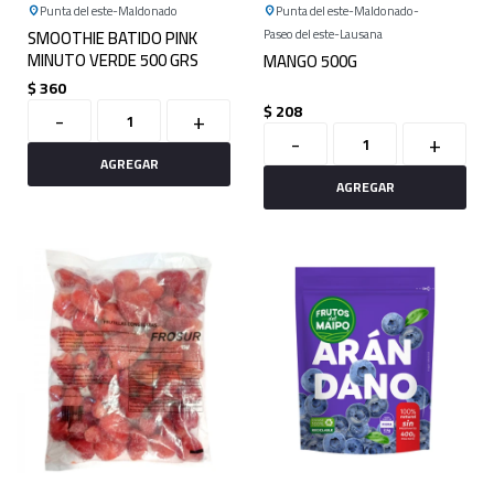
Punta del este
Maldonado
Punta del este
Maldonado
SMOOTHIE BATIDO PINK
Paseo del este
Lausana
MINUTO VERDE 500 GRS
MANGO 500G
$
360
$
208
-
+
-
+