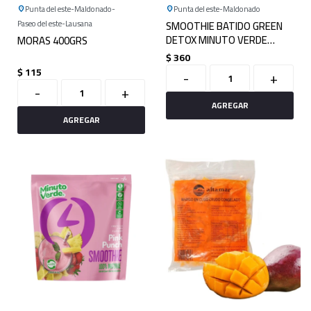
Punta del este
Maldonado
Punta del este
Maldonado
Paseo del este
Lausana
SMOOTHIE BATIDO GREEN
DETOX MINUTO VERDE
MORAS 400GRS
500GRS
$
360
$
115
-
+
-
+