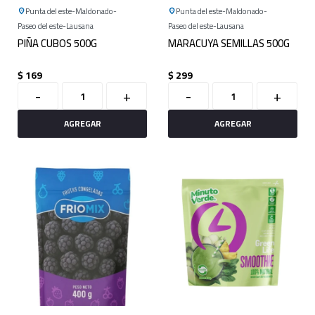
Punta del este
Maldonado
Punta del este
Maldonado
Paseo del este
Lausana
Paseo del este
Lausana
PIÑA CUBOS 500G
MARACUYA SEMILLAS 500G
$
169
$
299
-
+
-
+