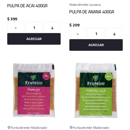
PULPA DE ACAI 400GR
Paseo del este
Lausana
PULPA DE ANANA 400GR
$
395
$
209
-
+
-
+
Punta del este
Maldonado
Punta del este
Maldonado