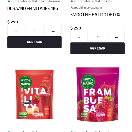
Punta del este
Maldonado
Lausana
Punta del este
Maldonado
DURAZNO EN MITADES 1KG
Paseo del este
Lausana
SMOOTHIE BATIDO DETOX
$
250
$
250
-
+
-
+