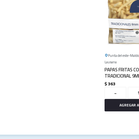
Punta del este
Mald
Lausana
PAPAS FRITAS C
TRADICIONAL 9M
WESTON
$
363
-