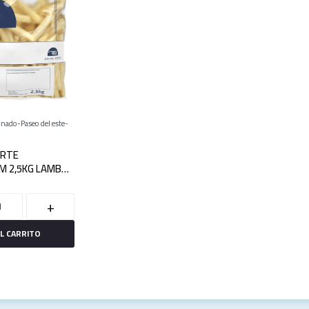
onado
Paseo del este
ORTE
M 2,5KG LAMB
+