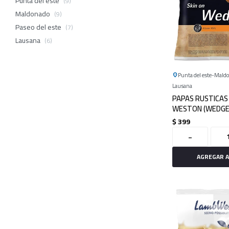
Punta del este
(9)
Maldonado
(9)
Paseo del este
(7)
Lausana
(6)
Punta del este
Mald
Lausana
PAPAS RUSTICAS
WESTON (WEDGE
$
399
-