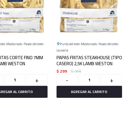
este
Maldonado
Paseo del este
Punta del este
Maldonado
Paseo del este
Lausana
RITAS CORTE FINO 7MM
PAPAS FRITAS STEAKHOUSE (TIPO
LAMB WESTON
CASERO) 2,5K LAMB WESTON
$
299
$
366
+
-
+