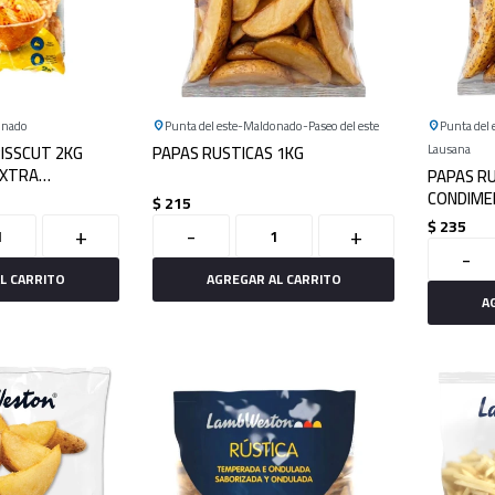
onado
Punta del este
Maldonado
Paseo del este
Punta del 
RISSCUT 2KG
PAPAS RUSTICAS 1KG
Lausana
EXTRA
PAPAS R
CONDIME
$
215
$
235
+
-
+
-