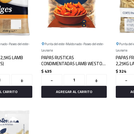
onado
Paseo del este
Punta del este
Maldonado
Paseo del este
Punta del 
Lausana
Lausana
 2,5KG LAMB
PAPAS RUSTICAS
PAPAS F
S)
CONDIMENTADAS LAMB WESTON
2,25KG 
2KG (WEDGES)
$
435
$
324
+
-
+
-