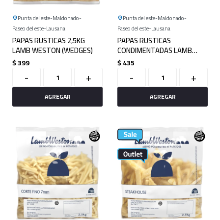
Punta del este
Maldonado
Punta del este
Maldonado
Paseo del este
Lausana
Paseo del este
Lausana
PAPAS RUSTICAS 2,5KG
PAPAS RUSTICAS
LAMB WESTON (WEDGES)
CONDIMENTADAS LAMB
WESTON 2KG (WEDGES)
$
399
$
435
-
+
-
+