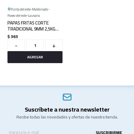
Punta del este
Maldonado
Paseo del este
Lausana
PAPAS FRITAS CORTE
TRADICIONAL 9MM 2,5KG
LAMB WESTON
$
363
-
+
Suscríbete a nuestra newsletter
Recibe todas las novedades y ofertas de nuestra tienda.
SUSCRIBIRME