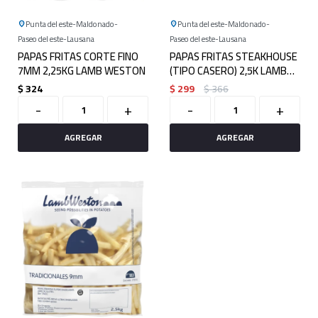
Punta del este
Maldonado
Punta del este
Maldonado
Paseo del este
Lausana
Paseo del este
Lausana
PAPAS FRITAS CORTE FINO
PAPAS FRITAS STEAKHOUSE
7MM 2,25KG LAMB WESTON
(TIPO CASERO) 2,5K LAMB
WESTON
$
324
$
299
$
366
-
+
-
+