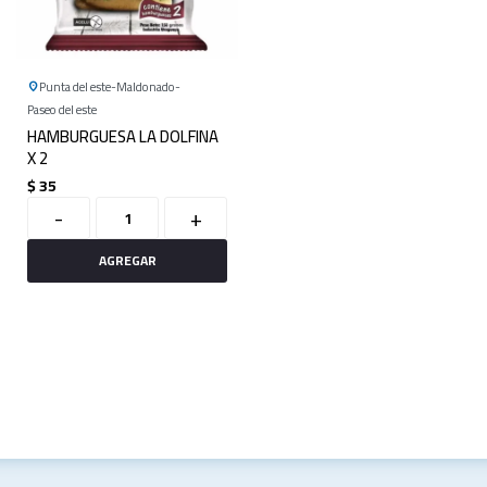
Punta del este
Maldonado
Paseo del este
HAMBURGUESA LA DOLFINA
X 2
$
35
-
+