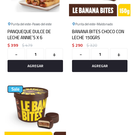
Punta del este
Paseo del este
Punta del este
Maldonado
PANQUEQUE DULCE DE
BANANA BITES CHOCO CON
LECHE ANNIE´S X 6
LECHE 150GRS
$
399
$
479
$
290
$
320
-
+
-
+