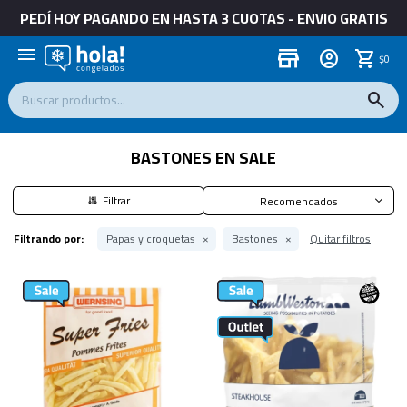
PEDÍ HOY PAGANDO EN HASTA 3 CUOTAS - ENVIO GRATIS
menu
store
$
0
BASTONES EN SALE
Recomendados
Filtrando por:
Papas y croquetas
Bastones
Quitar filtros