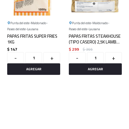
Punta del este
Maldonado
Punta del este
Maldonado
Paseo del este
Lausana
Paseo del este
Lausana
PAPAS FRITAS SUPER FRIES
PAPAS FRITAS STEAKHOUSE
1KG
(TIPO CASERO) 2,5K LAMB
WESTON
$
147
$
299
$
366
-
+
-
+