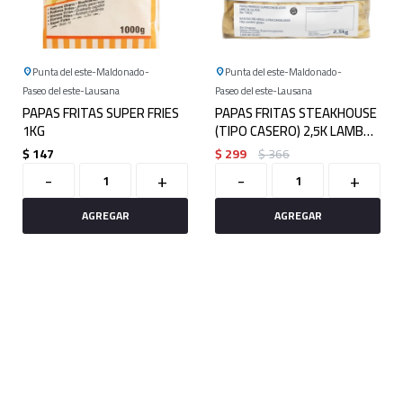
Punta del este
Maldonado
Punta del este
Maldonado
Paseo del este
Lausana
Paseo del este
Lausana
PAPAS FRITAS SUPER FRIES
PAPAS FRITAS STEAKHOUSE
1KG
(TIPO CASERO) 2,5K LAMB
WESTON
$
147
$
299
$
366
-
+
-
+