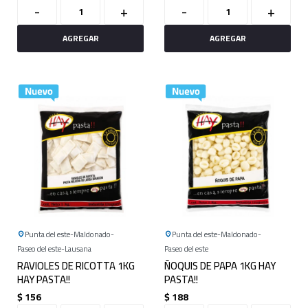
-
+
-
+
Punta del este
Maldonado
Punta del este
Maldonado
Paseo del este
Lausana
Paseo del este
RAVIOLES DE RICOTTA 1KG
ÑOQUIS DE PAPA 1KG HAY
HAY PASTA!!
PASTA!!
$
156
$
188