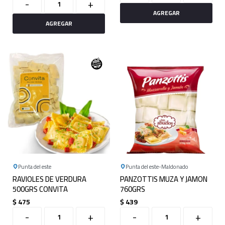
-
+
Punta del este
Punta del este
Maldonado
RAVIOLES DE VERDURA
PANZOTTIS MUZA Y JAMON
500GRS CONVITA
760GRS
$
475
$
439
-
+
-
+