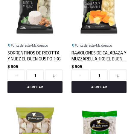
Punta del este
Maldonado
Punta del este
Maldonado
SORRENTINOS DE RICOTTA
RAVIOLONES DE CALABAZA Y
Y NUEZ EL BUEN GUSTO 1KG
MUZZARELLA 1KG EL BUEN
GUSTO
$
509
$
509
-
+
-
+