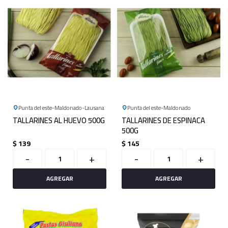
Punta del este
Maldonado
Lausana
Punta del este
Maldonado
TALLARINES AL HUEVO 500G
TALLARINES DE ESPINACA
500G
$
139
$
145
-
+
-
+