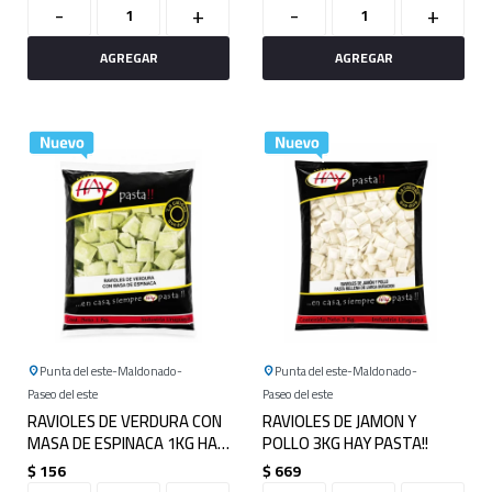
-
+
-
+
Punta del este
Maldonado
Punta del este
Maldonado
Paseo del este
Paseo del este
RAVIOLES DE VERDURA CON
RAVIOLES DE JAMON Y
MASA DE ESPINACA 1KG HAY
POLLO 3KG HAY PASTA!!
PASTA!!
$
156
$
669