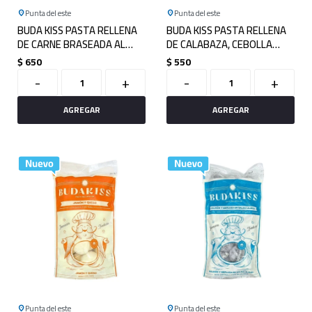
Punta del este
Punta del este
BUDA KISS PASTA RELLENA
BUDA KISS PASTA RELLENA
DE CARNE BRASEADA AL
DE CALABAZA, CEBOLLA
TANNAT 750GRS
CARAMELIZADA Y NUECES
$
650
$
550
750GRS
-
+
-
+
Punta del este
Punta del este