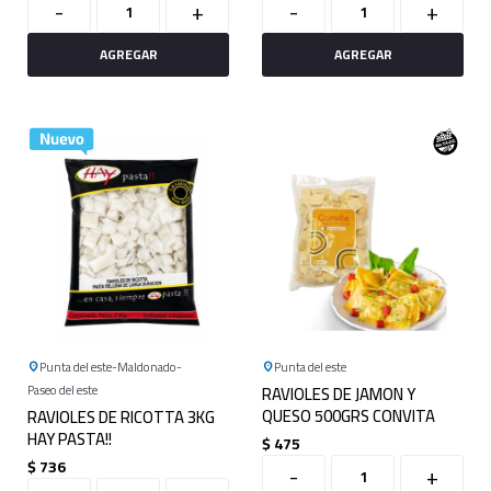
-
+
-
+
Punta del este
Maldonado
Punta del este
Paseo del este
RAVIOLES DE JAMON Y
QUESO 500GRS CONVITA
RAVIOLES DE RICOTTA 3KG
HAY PASTA!!
$
475
$
736
-
+