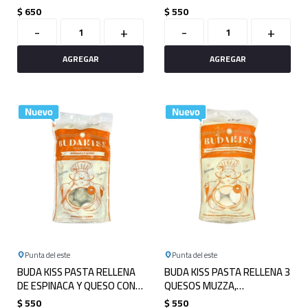
MASALLA 750GRS
BONIATO Y ZANAHORIA
$
650
$
550
750GRS
-
+
-
+
Punta del este
Punta del este
BUDA KISS PASTA RELLENA
BUDA KISS PASTA RELLENA 3
DE ESPINACA Y QUESO CON
QUESOS MUZZA,
MASA DE PAPA Y ESPINACA
PARMESANO Y PROVOLONE
$
550
$
550