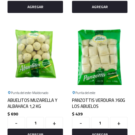
Punta del este
Maldonado
Punta del este
ABUELITOS MUZARELLA Y
PANZOTTIS VERDURA 760G
ALBAHACA 1,2 KG
LOS ABUELOS
$
690
$
439
-
+
-
+