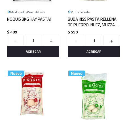
Maldonado
Paseo del este
Punta del este
ÑOQUIS 3KG HAY PASTA!
BUDA KISS PASTA RELLENA
DE PUERRO, NUEZ, MUZZA Y
PROVOLONE 750GRS
$
489
$
550
-
+
-
+