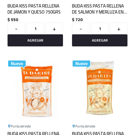
BUDA KISS PASTA RELLENA
BUDA KISS PASTA RELLENA
DE JAMON Y QUESO 750GRS
DE SALMON Y MERLUZA EN
SALSA LILACEA 750GRS
$
550
$
720
-
+
-
+
Punta del este
Punta del este
BUDA KISS PASTA RELLENA
BUDA KISS PASTA RELLENA