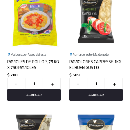
Maldonado
Paseo del este
Punta del este
Maldonado
RAVIOLES DE POLLO 3,75 KG
RAVIOLONES CAPRESSE 1KG
X 750 RAVIOLES
EL BUEN GUSTO
$
700
$
509
-
+
-
+