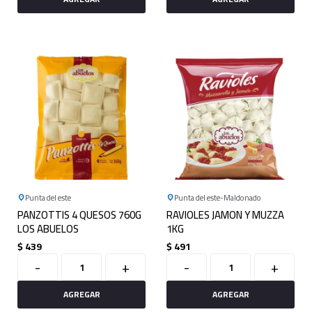
Punta del este
Punta del este
Maldonado
PANZOTTIS 4 QUESOS 760G
RAVIOLES JAMON Y MUZZA
LOS ABUELOS
1KG
$
439
$
491
-
+
-
+