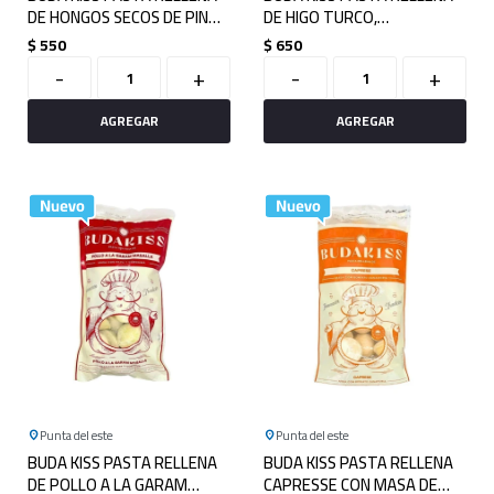
DE HONGOS SECOS DE PINO
DE HIGO TURCO,
Y QUESO 750GRS
ROQUEFORT, ALMENDRAS Y
$
550
$
650
QUESO 750GRS
-
+
-
+
Punta del este
Punta del este
BUDA KISS PASTA RELLENA
BUDA KISS PASTA RELLENA
DE POLLO A LA GARAM
CAPRESSE CON MASA DE