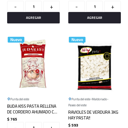
750GRS
750GRS
-
+
-
+
Punta del este
Punta del este
Maldonado
BUDA KISS PASTA RELLENA
Paseo del este
DE CORDERO AHUMADO CON
RAVIOLES DE VERDURA 3KG
MASA DE PAPA, MORRON
HAY PASTA!!
$
765
ASADO Y VINO 750GRS
$
593
-
+