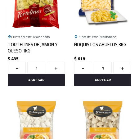
Punta del este
Maldonado
Punta del este
Maldonado
TORTELINES DE JAMON Y
ÑOQUIS LOS ABUELOS 3KG
QUESO 1KG
$
435
$
618
-
+
-
+