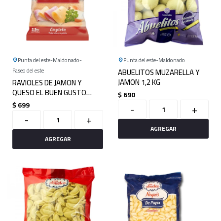
Punta del este
Maldonado
Punta del este
Maldonado
Paseo del este
ABUELITOS MUZARELLA Y
JAMON 1,2 KG
RAVIOLES DE JAMON Y
QUESO EL BUEN GUSTO
$
690
2.5KG
$
699
-
+
-
+