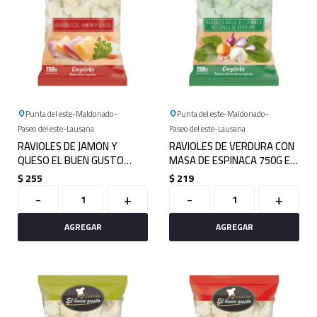
Punta del este
Maldonado
Punta del este
Maldonado
Paseo del este
Lausana
Paseo del este
Lausana
RAVIOLES DE JAMON Y
RAVIOLES DE VERDURA CON
QUESO EL BUEN GUSTO
MASA DE ESPINACA 750G EL
750G
BUEN GUSTO
$
255
$
219
-
+
-
+