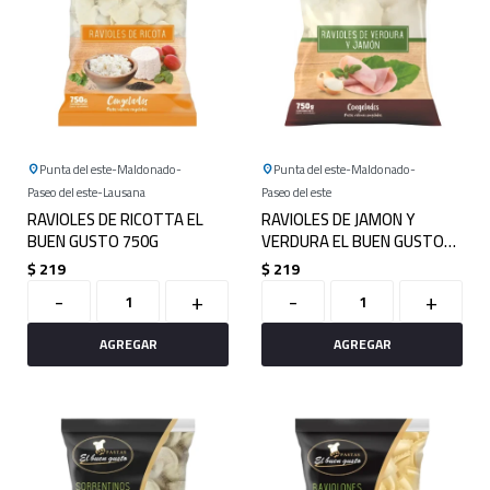
Punta del este
Maldonado
Punta del este
Maldonado
Paseo del este
Lausana
Paseo del este
RAVIOLES DE RICOTTA EL
RAVIOLES DE JAMON Y
BUEN GUSTO 750G
VERDURA EL BUEN GUSTO
750G
$
219
$
219
-
+
-
+