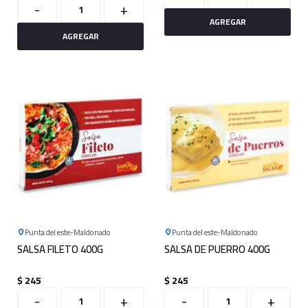
-
+
Punta del este
Maldonado
Punta del este
Maldonado
SALSA FILETO 400G
SALSA DE PUERRO 400G
$
245
$
245
-
+
-
+