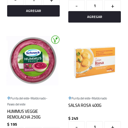
-
+
Punta del este
Maldonado
Punta del este
Maldonado
Paseo del este
SALSA ROSA 400G
HUMMUS VEGGIE
REMOLACHA 250G
$
245
$
195
-
+