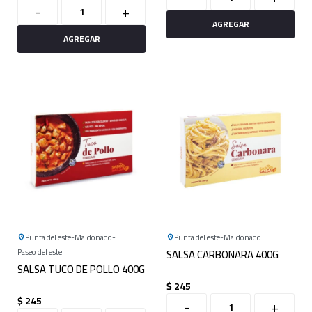
-
+
Punta del este
Maldonado
Punta del este
Maldonado
Paseo del este
SALSA CARBONARA 400G
SALSA TUCO DE POLLO 400G
$
245
$
245
-
+