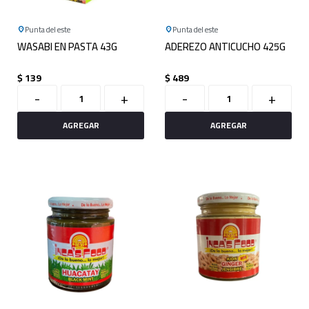
Punta del este
Punta del este
WASABI EN PASTA 43G
ADEREZO ANTICUCHO 425G
$
139
$
489
-
+
-
+