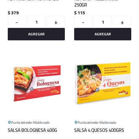
250GR
$
379
$
115
-
+
-
+
Punta del este
Maldonado
Punta del este
Maldonado
SALSA BOLOGNESA 400G
SALSA 4 QUESOS 400GRS