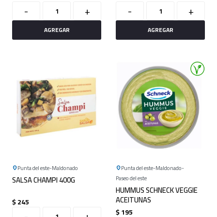
-
+
-
+
Punta del este
Maldonado
Punta del este
Maldonado
SALSA CHAMPI 400G
Paseo del este
HUMMUS SCHNECK VEGGIE
ACEITUNAS
$
245
$
195
-
+