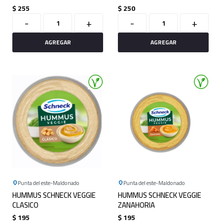
$
255
$
250
-
+
-
+
Punta del este
Maldonado
Punta del este
Maldonado
HUMMUS SCHNECK VEGGIE
HUMMUS SCHNECK VEGGIE
CLASICO
ZANAHORIA
$
195
$
195