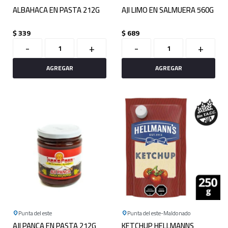
ALBAHACA EN PASTA 212G
AJI LIMO EN SALMUERA 560G
$
339
$
689
-
+
-
+
Punta del este
Punta del este
Maldonado
AJI PANCA EN PASTA 212G
KETCHUP HELLMANNS