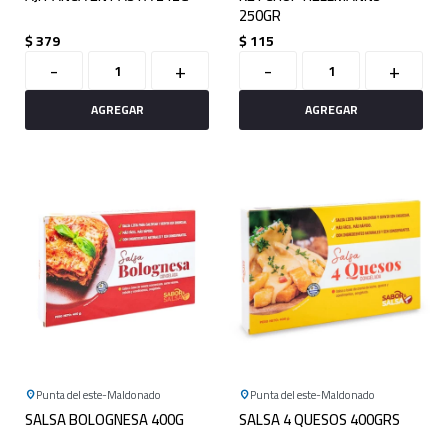
250GR
$
379
$
115
-
+
-
+
Punta del este
Maldonado
Punta del este
Maldonado
SALSA BOLOGNESA 400G
SALSA 4 QUESOS 400GRS