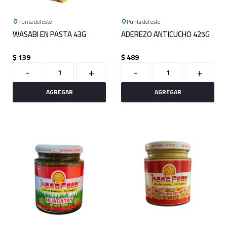
Punta del este
Punta del este
WASABI EN PASTA 43G
ADEREZO ANTICUCHO 425G
$
139
$
489
-
+
-
+