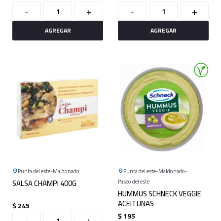
-
+
-
+
Punta del este
Maldonado
Punta del este
Maldonado
SALSA CHAMPI 400G
Paseo del este
HUMMUS SCHNECK VEGGIE
ACEITUNAS
$
245
$
195
-
+