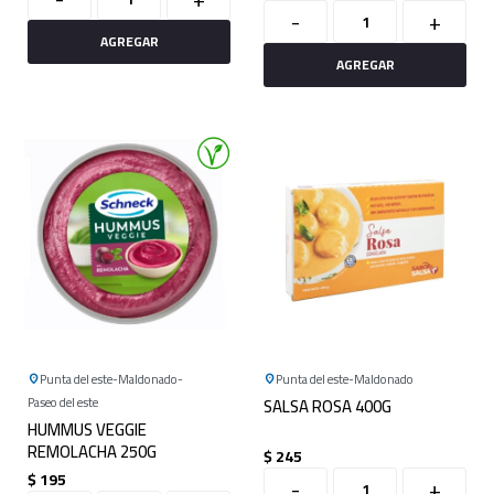
-
+
Punta del este
Maldonado
Punta del este
Maldonado
Paseo del este
SALSA ROSA 400G
HUMMUS VEGGIE
REMOLACHA 250G
$
245
$
195
-
+