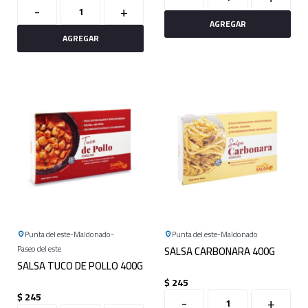
-
+
Punta del este
Maldonado
Punta del este
Maldonado
Paseo del este
SALSA CARBONARA 400G
SALSA TUCO DE POLLO 400G
$
245
$
245
-
+