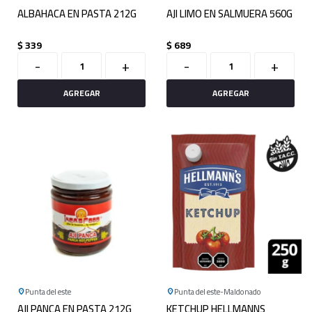
ALBAHACA EN PASTA 212G
AJI LIMO EN SALMUERA 560G
$
339
$
689
-
+
-
+
Punta del este
Punta del este
Maldonado
AJI PANCA EN PASTA 212G
KETCHUP HELLMANNS