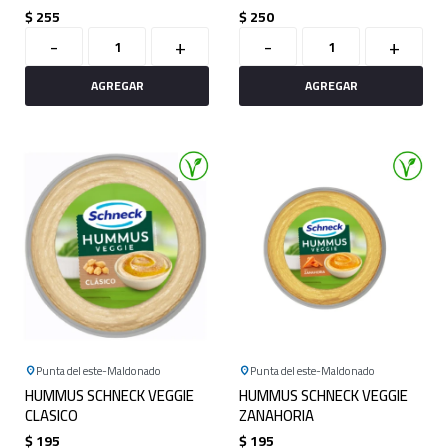
$
255
$
250
-
+
-
+
Punta del este
Maldonado
Punta del este
Maldonado
HUMMUS SCHNECK VEGGIE
HUMMUS SCHNECK VEGGIE
CLASICO
ZANAHORIA
$
195
$
195