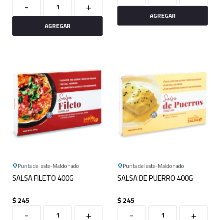
-
+
Punta del este
Maldonado
Punta del este
Maldonado
SALSA FILETO 400G
SALSA DE PUERRO 400G
$
245
$
245
-
+
-
+