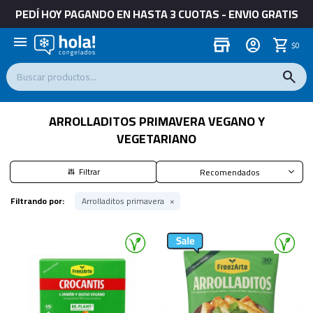
PEDÍ HOY PAGANDO EN HASTA 3 CUOTAS - ENVIO GRATIS
menu
store
$
0
ARROLLADITOS PRIMAVERA VEGANO Y
VEGETARIANO
Recomendados
Filtrando por:
Arrolladitos primavera