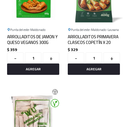
Punta del este
Maldonado
Punta del este
Maldonado
Lausana
ARROLLADITOS DE JAMON Y
ARROLLADITOS PRIMAVERA
QUESO VEGANOS 300G
CLASICOS COPETÍN X 20
$
359
$
329
-
+
-
+