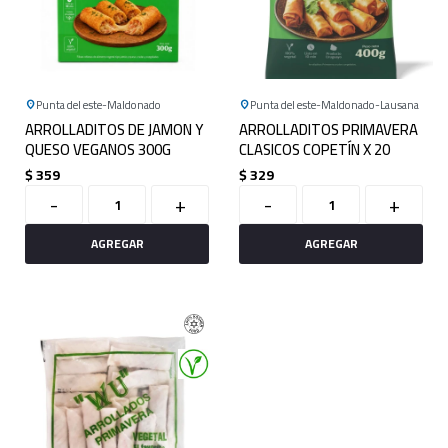
Punta del este
Maldonado
Punta del este
Maldonado
Lausana
ARROLLADITOS DE JAMON Y
ARROLLADITOS PRIMAVERA
QUESO VEGANOS 300G
CLASICOS COPETÍN X 20
$
359
$
329
-
+
-
+