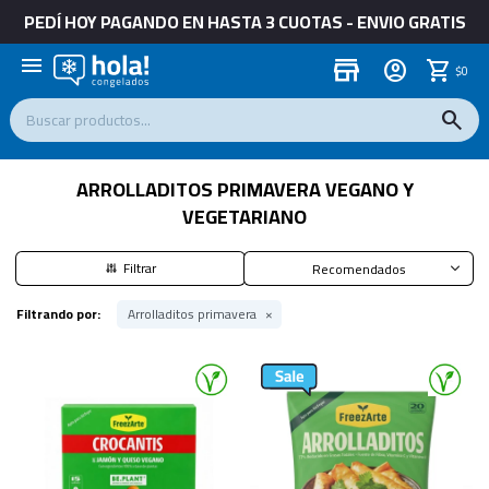
PEDÍ HOY PAGANDO EN HASTA 3 CUOTAS - ENVIO GRATIS
menu
store
$
0
ARROLLADITOS PRIMAVERA VEGANO Y
VEGETARIANO
Recomendados
Filtrando por:
Arrolladitos primavera