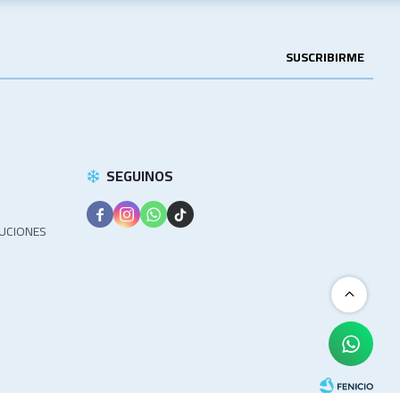
SUSCRIBIRME
SEGUINOS




LUCIONES