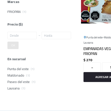
Marcas
FRIOPAN
(1)
Precio
($)
Punta del este
Mald
Lausana
OK
EMPANADAS VEG
FRIOPAN
En sucursal
$
270
-
Punta del este
(1)
Maldonado
(1)
Paseo del este
(1)
Lausana
(1)