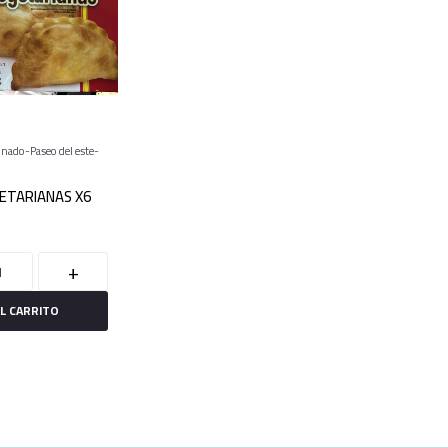
onado
Paseo del este
ETARIANAS X6
+