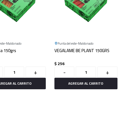
este
Maldonado
Punta del este
Maldonado
a 150grs
VEGALAME BE PLANT 150GRS
$
256
+
-
+