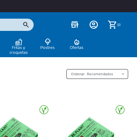
store
$
0
Fritas y
Postres
Ofertas
croquetas
Recomendados