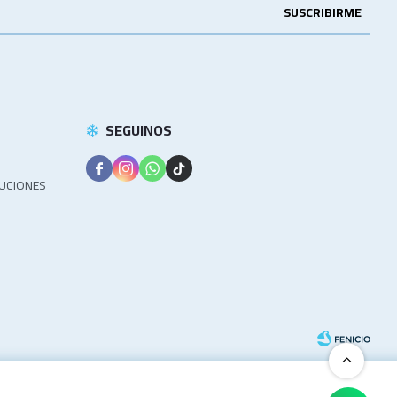
SUSCRIBIRME
SEGUINOS




LUCIONES