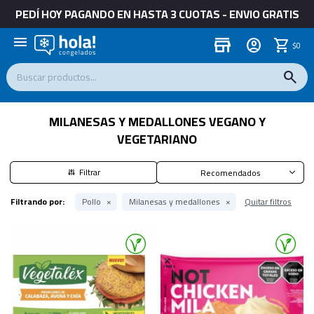
PEDÍ HOY PAGANDO EN HASTA 3 CUOTAS - ENVIO GRATIS
menu
store
$
0
MILANESAS Y MEDALLONES VEGANO Y
VEGETARIANO
Recomendados
Filtrando por:
Pollo
Milanesas y medallones
Quitar filtros