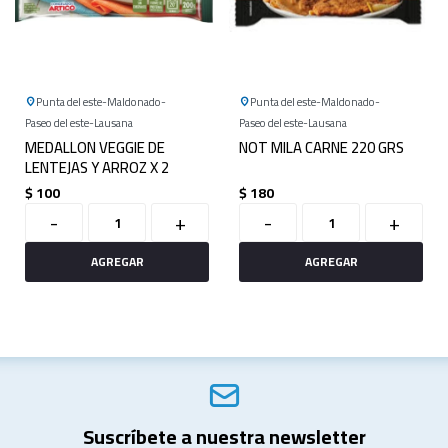
Punta del este
Maldonado
Punta del este
Maldonado
Paseo del este
Lausana
Paseo del este
Lausana
MEDALLON VEGGIE DE
NOT MILA CARNE 220 GRS
LENTEJAS Y ARROZ X 2
$
100
$
180
-
+
-
+
Suscríbete a nuestra newsletter