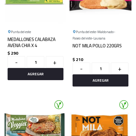
Punta del este
Punta del este
Maldonado
MEDALLONES CALABAZA
Paseo del este
Lausana
AVENA CHIA X 4
NOT MILA POLLO 220GRS
$
290
$
210
-
+
-
+