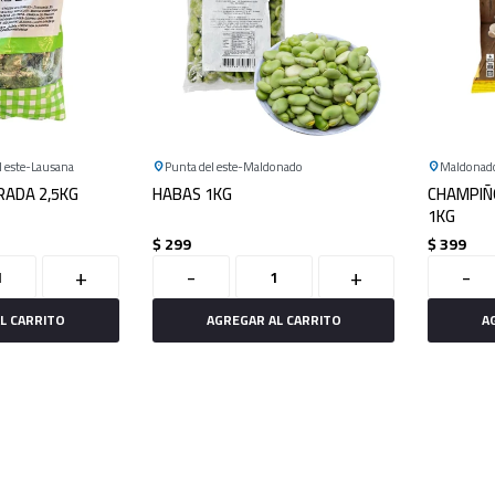
 este
Lausana
Punta del este
Maldonado
Maldonad
RADA 2,5KG
HABAS 1KG
CHAMPIÑ
1KG
$
299
$
399
+
-
+
-