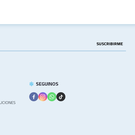
SUSCRIBIRME
SEGUINOS




LUCIONES