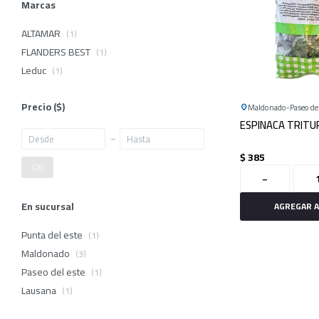
Marcas
ALTAMAR
(1)
FLANDERS BEST
(1)
Leduc
(1)
Precio
($)
Maldonado
Paseo del
ESPINACA TRITU
$
385
OK
-
En sucursal
Punta del este
(1)
Maldonado
(3)
Paseo del este
(1)
Lausana
(1)