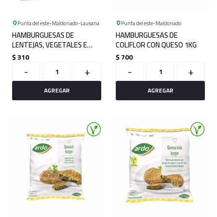
Punta del este
Maldonado
Lausana
Punta del este
Maldonado
HAMBURGUESAS DE
HAMBURGUESAS DE
LENTEJAS, VEGETALES E
COLIFLOR CON QUESO 1KG
HIERBAS FRESCAS X 4
$
310
$
700
-
+
-
+