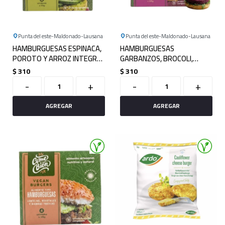
Punta del este
Maldonado
Lausana
Punta del este
Maldonado
Lausana
HAMBURGUESAS ESPINACA,
HAMBURGUESAS
POROTO Y ARROZ INTEGRAL
GARBANZOS, BROCOLI,
X 4
REMOLACHA Y SEMILLAS DE
$
310
$
310
SESAMO X 4
-
+
-
+