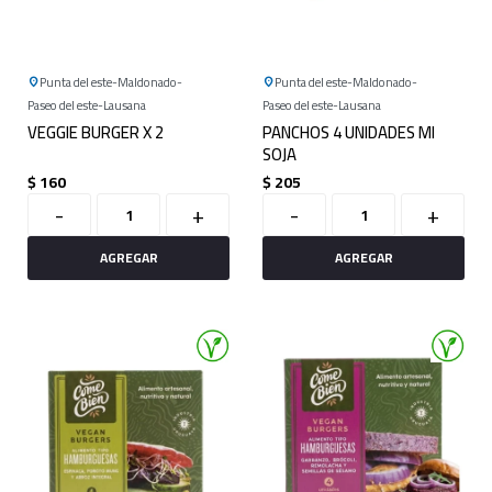
Punta del este
Maldonado
Punta del este
Maldonado
Paseo del este
Lausana
Paseo del este
Lausana
VEGGIE BURGER X 2
PANCHOS 4 UNIDADES MI
SOJA
$
160
$
205
-
+
-
+