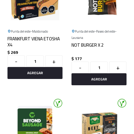
Punta del este
Maldonado
Punta del este
Paseo del este
FRANKFURT VIENA ETOSHA
Lausana
X4
NOT BURGER X 2
$
269
$
177
-
+
-
+