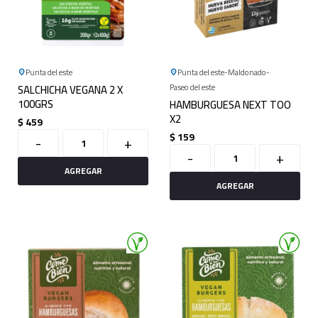
Punta del este
Punta del este
Maldonado
SALCHICHA VEGANA 2 X
Paseo del este
100GRS
HAMBURGUESA NEXT TOO
X2
$
459
$
159
-
+
-
+