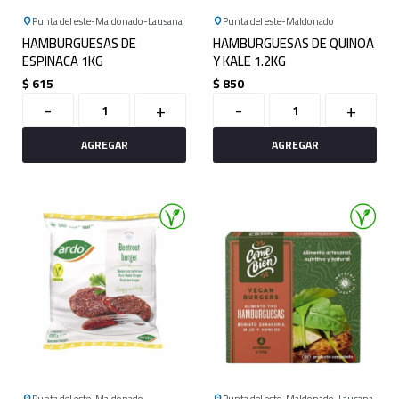
Punta del este
Maldonado
Lausana
Punta del este
Maldonado
HAMBURGUESAS DE
HAMBURGUESAS DE QUINOA
ESPINACA 1KG
Y KALE 1.2KG
$
615
$
850
-
+
-
+
Punta del este
Maldonado
Punta del este
Maldonado
Lausana