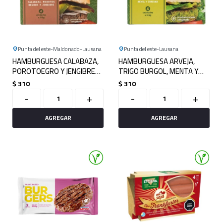
Punta del este
Maldonado
Lausana
Punta del este
Lausana
HAMBURGUESA CALABAZA,
HAMBURGUESA ARVEJA,
POROTOEGRO Y JENGIBRE
TRIGO BURGOL, MENTA Y
X4 COME BIEN
CÚRCUMA X4 COME BIEN
$
310
$
310
-
+
-
+