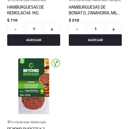
HAMBURGUESAS DE
HAMBURGUESAS DE
REMOLACHA 1KG
BONIATO, ZANAHORIA, MIJO
Y HONGOS X 4
$
710
$
310
-
+
-
+
Punta del este
Maldonado